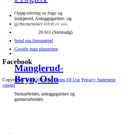
tilby av tjenester og priser.
Oppgradering av hage og
Tlf +47 971 18 457 (Snorre)
innkjørsel, Anleggsgartner- og
gartnerarbeider utført av oss.
Tlf +47 976 98 108 (Halvor)
Tlf +47 481
26 611 (Steinsalg)
Send oss forespørsel
Google map plassering
Facebook
Manglerud-
Bryn, Oslo
Copyright CloudOffice.no
Terms Of Use
Privacy Statement
cinego
Steinarbeider, anleggsgartner og
gartnerarbeider.