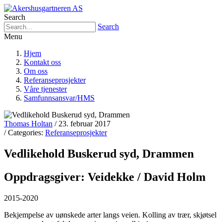
Search
Search
Menu
Hjem
Kontakt oss
Om oss
Referanseprosjekter
Våre tjenester
Samfunnsansvar/HMS
Thomas Holtan
/ 23. februar 2017
/ Categories:
Referanseprosjekter
Vedlikehold Buskerud syd, Drammen
Oppdragsgiver: Veidekke / David Holm
2015-2020
Bekjempelse av uønskede arter langs veien. Kolling av trær, skjøtsel