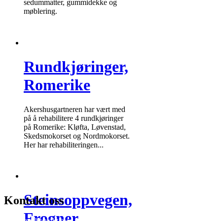
sedummatter, gummidekke og
møblering.
Rundkjøringer,
Romerike
Akershusgartneren har vært med
på å rehabilitere 4 rundkjøringer
på Romerike: Kløfta, Løvenstad,
Skedsmokorset og Nordmokorset.
Her har rehabiliteringen...
Steinsoppvegen,
Kontakt oss
Frogner
Ta gjerne kontakt med oss for ytterligere informasjon om hva vi kan