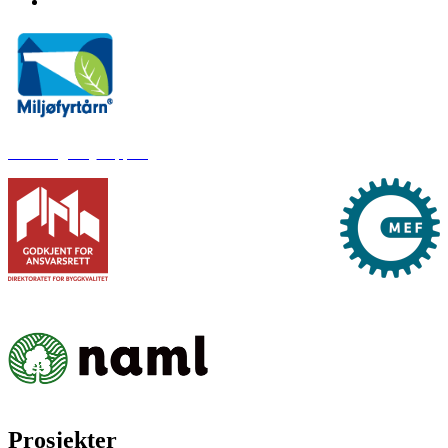
Klima og miljørapport
Prosjekter