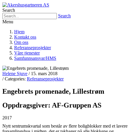
Search
Search
Menu
Hjem
Kontakt oss
Om oss
Referanseprosjekter
Våre tjenester
Samfunnsansvar/HMS
Helene Sjuve
/ 15. mars 2018
/ Categories:
Referanseprosjekter
Engebrets promenade, Lillestrøm
Oppdragsgiver: AF-Gruppen AS
2017
Nytt sentrumskvartal som består av flere boligblokker med et lavere
forsamlingshus i midten, det er takhager på alle blokkene og