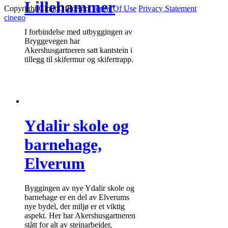
Lillehammer
Copyright CloudOffice.no
Terms Of Use
Privacy Statement
cinego
I forbindelse med utbyggingen av
Bryggevegen har
Akershusgartneren satt kantstein i
tillegg til skifermur og skifertrapp.
Ydalir skole og
barnehage,
Elverum
Byggingen av nye Ydalir skole og
barnehage er en del av Elverums
nye bydel, der miljø er et viktig
aspekt. Her har Akershusgartneren
stått for alt av steinarbeider,