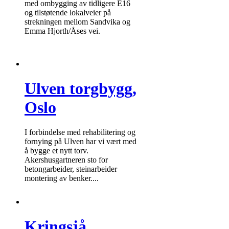
med ombygging av tidligere E16
og tilstøtende lokalveier på
strekningen mellom Sandvika og
Emma Hjorth/Åses vei.
Ulven torgbygg,
Oslo
I forbindelse med rehabilitering og
fornying på Ulven har vi vært med
å bygge et nytt torv.
Akershusgartneren sto for
betongarbeider, steinarbeider
montering av benker....
Kringsjå