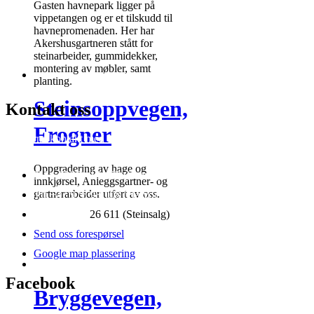
Gasten havnepark ligger på
vippetangen og er et tilskudd til
havnepromenaden. Her har
Akershusgartneren stått for
steinarbeider, gummidekker,
montering av møbler, samt
planting.
Steinsoppvegen,
Kontakt oss
Frogner
Ta gjerne kontakt med oss for ytterligere informasjon om hva vi kan
tilby av tjenester og priser.
Oppgradering av hage og
Tlf +47 971 18 457 (Snorre)
innkjørsel, Anleggsgartner- og
gartnerarbeider utført av oss.
Tlf +47 976 98 108 (Halvor)
Tlf +47 481
26 611 (Steinsalg)
Send oss forespørsel
Google map plassering
Facebook
Bryggevegen,