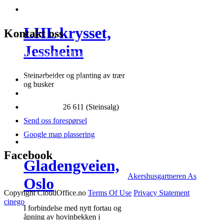
LHL krysset,
Kontakt oss
Jessheim
Ta gjerne kontakt med oss for ytterligere informasjon om hva vi kan
tilby av tjenester og priser.
Steinarbeider og planting av trær
Tlf +47 971 18 457 (Snorre)
og busker
Tlf +47 976 98 108 (Halvor)
Tlf +47 481
26 611 (Steinsalg)
Send oss forespørsel
Google map plassering
Facebook
Gladengveien,
Akershusgartneren As
Oslo
Copyright CloudOffice.no
Terms Of Use
Privacy Statement
cinego
I forbindelse med nytt fortau og
åpning av hovinbekken i