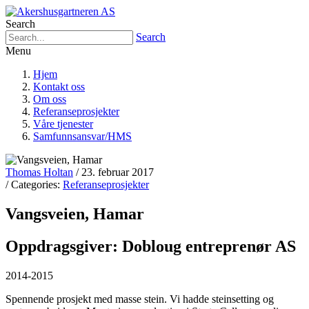
Search
Search
Menu
Hjem
Kontakt oss
Om oss
Referanseprosjekter
Våre tjenester
Samfunnsansvar/HMS
Thomas Holtan
/ 23. februar 2017
/ Categories:
Referanseprosjekter
Vangsveien, Hamar
Oppdragsgiver: Dobloug entreprenør AS
2014-2015
Spennende prosjekt med masse stein.
Vi hadde steinsetting og