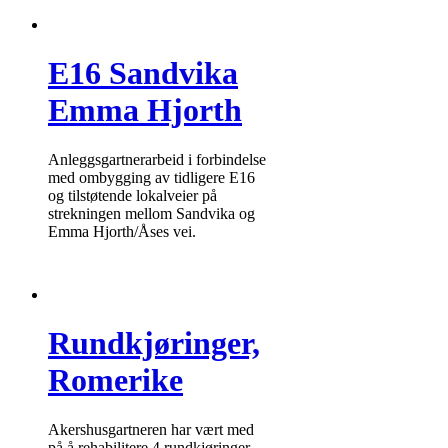
E16 Sandvika
Emma Hjorth
Anleggsgartnerarbeid i forbindelse
med ombygging av tidligere E16
og tilstøtende lokalveier på
strekningen mellom Sandvika og
Emma Hjorth/Åses vei.
Rundkjøringer,
Romerike
Akershusgartneren har vært med
på å rehabilitere 4 rundkjøringer