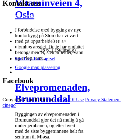
Vitaminveien 4,
Kontakt oss
Oslo
Ta gjerne kontakt med oss for ytterligere informasjon om hva vi kan
tilby av tjenester og priser.
I forbindelse med bygging av nye
Tlf +47 971 18 457 (Snorre)
kontorbygg på Storo har vi vært
med på opparbeidelsen av
Tlf +47 976 98 108 (Halvor)
utomhus arealet. Dette har omfattet
Tlf +47 481
26 611 (Steinsalg)
betongarbeider, steinarbeider, vann
og avløp samt...
Send oss forespørsel
Google map plassering
Facebook
Elvepromenaden,
Brumunddal
Copyright CloudOffice.no
Terms Of Use
Privacy Statement
cinego
Byggingen av elvepromenaden i
Brumunddal gjør det nå mulig å gå
under jernbanen, og etter hvert
med de siste byggetrinnene helt fra
sentrum til Mjøsa.