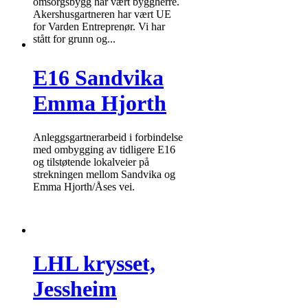
omsorgsbygg har vært byggherre.
Akershusgartneren har vært UE
for Varden Entreprenør. Vi har
stått for grunn og...
E16 Sandvika
Emma Hjorth
Anleggsgartnerarbeid i forbindelse
med ombygging av tidligere E16
og tilstøtende lokalveier på
strekningen mellom Sandvika og
Emma Hjorth/Åses vei.
LHL krysset,
Jessheim