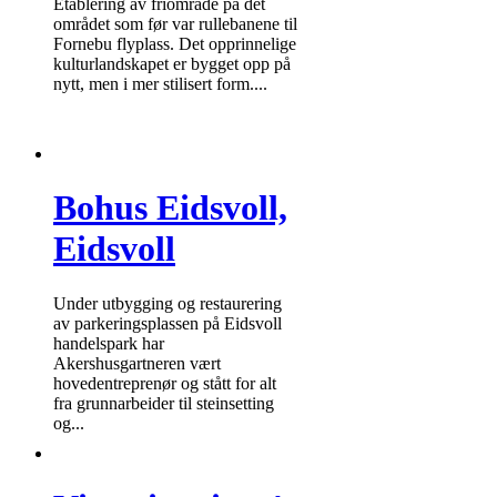
Etablering av friområde på det
området som før var rullebanene til
Fornebu flyplass. Det opprinnelige
kulturlandskapet er bygget opp på
nytt, men i mer stilisert form....
Bohus Eidsvoll,
Eidsvoll
Under utbygging og restaurering
av parkeringsplassen på Eidsvoll
handelspark har
Akershusgartneren vært
hovedentreprenør og stått for alt
fra grunnarbeider til steinsetting
og...